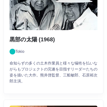
黒部の太陽 (1968)
Tokio
命知らずの多くの土木作業員と様々な犠牲を払いな
がらもプロジェクトの完遂を目指すリーダーたちの
姿を描いた大作。熊井啓監督、三船敏郎、石原裕次
郎主演。