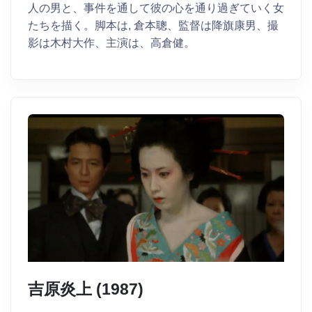
人の男と、事件を通して彼の心を通り過ぎていく女
たちを描く。脚本は, 倉本聰、監督は降旗康男、撮
影は木村大作、主演は、高倉健。
吉原炎上 (1987)